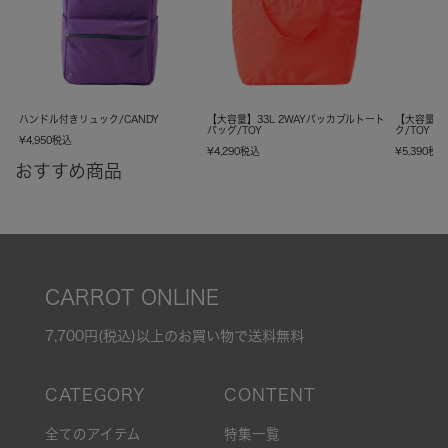
ハンドル付きリュック/CANDY
【大容量】33L 2WAYパッカブルトート
【大容量】
バッグ/TOY
ク/TOY
¥
4,950
税込
¥
4,290
税込
¥
5,390
税
おすすめ商品
CARROT ONLINE
7,700円(税込)以上のお買い物で送料無料
全てのアイテム
特集一覧