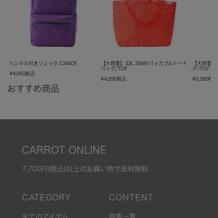
ハンドル付きリュック/CANDY
【大容量】33L 2WAYパッカブルトート
【大容量】
バッグ/TOY
ク/TOY
¥
4,950
税込
¥
4,290
税込
¥
5,390
税
おすすめ商品
CARROT ONLINE
7,700円(税込)以上のお買い物で送料無料
全てのアイテム
特集一覧