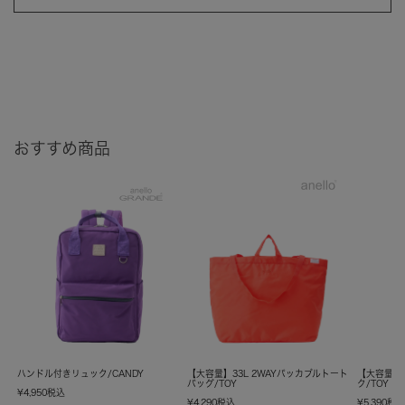
おすすめ商品
ハンドル付きリュック/CANDY
【大容量】33L 2WAYパッカブルトート
【大容量】
バッグ/TOY
ク/TOY
¥
4,950
税込
¥
4,290
税込
¥
5,390
税