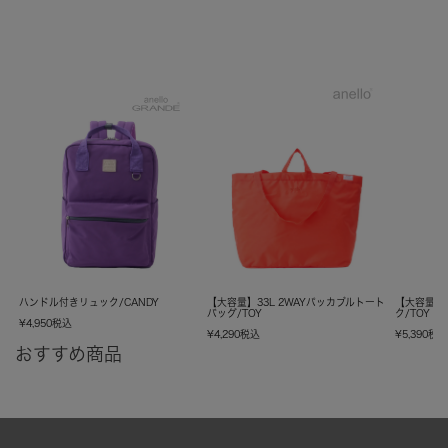
ハンドル付きリュック/CANDY
【大容量】33L 2WAYパッカブルトート
【大容量】
バッグ/TOY
ク/TOY
¥
4,950
税込
¥
4,290
税込
¥
5,390
税
おすすめ商品