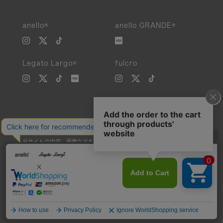
anello®
anello GRANDE®
Legato Largo®
fulcro
当サイトの内容、画像などを無断で複製、転載、第三者への譲渡などを
行うことを固く禁止いたします。
Unauthorized reproduction, duplication, or redistribution of any
images or content from this website is strictly prohibited.
©Carrotcompany Co.,Ltd 2016 All Rights reserved.