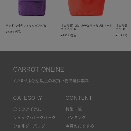
ハンドル付きリュック/CANDY
【大容量】33L 2WAYパッカブルトート
【大容量】
バッグ/TOY
ク/TOY
¥
4,950
税込
¥
4,290
税込
¥
5,390
税
CARROT ONLINE
7,700円(税込)以上のお買い物で送料無料
全てのアイテム
特集一覧
リュック/バックパック
ランキング
ショルダーバッグ
今月のおすすめ