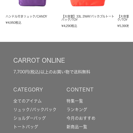
ハンドル付きリュック/CANDY
【大容量】33L 2WAYパッカブルトート
【大容量】
バッグ/TOY
ク/TOY
¥
4,950
税込
¥
4,290
税込
¥
5,390
税
CARROT ONLINE
7,700円(税込)以上のお買い物で送料無料
全てのアイテム
特集一覧
リュック/バックパック
ランキング
ショルダーバッグ
今月のおすすめ
トートバッグ
新商品一覧