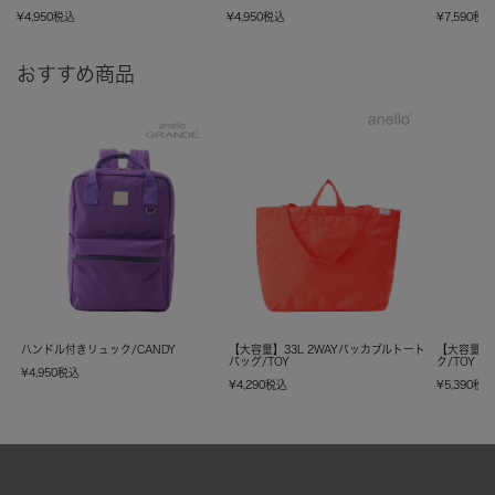
¥
4,950
税込
¥
4,950
税込
¥
7,590
税
おすすめ商品
ハンドル付きリュック/CANDY
【大容量】33L 2WAYパッカブルトート
【大容量】
バッグ/TOY
ク/TOY
¥
4,950
税込
¥
4,290
税込
¥
5,390
税