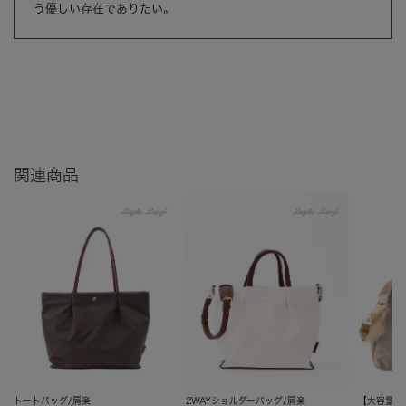
う優しい存在でありたい。
関連商品
トートバッグ/肩楽
2WAYショルダーバッグ/肩楽
【大容量】