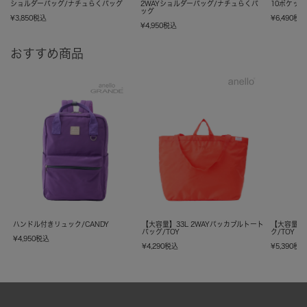
ショルダーバッグ/ナチュらくバッグ
2WAYショルダーバッグ/ナチュらくバ
10ポケッ
ッグ
¥
3,850
税込
¥
6,490
税
¥
4,950
税込
おすすめ商品
ハンドル付きリュック/CANDY
【大容量】33L 2WAYパッカブルトート
【大容量】
バッグ/TOY
ク/TOY
¥
4,950
税込
¥
4,290
税込
¥
5,390
税