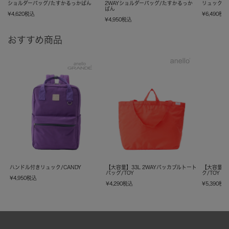
ショルダーバッグ/たすかるっかばん
2WAYショルダーバッグ/たすかるっか
リュック/
ばん
¥
4,620
税込
¥
6,490
税
¥
4,950
税込
おすすめ商品
ハンドル付きリュック/CANDY
【大容量】33L 2WAYパッカブルトート
【大容量】
バッグ/TOY
ク/TOY
¥
4,950
税込
¥
4,290
税込
¥
5,390
税