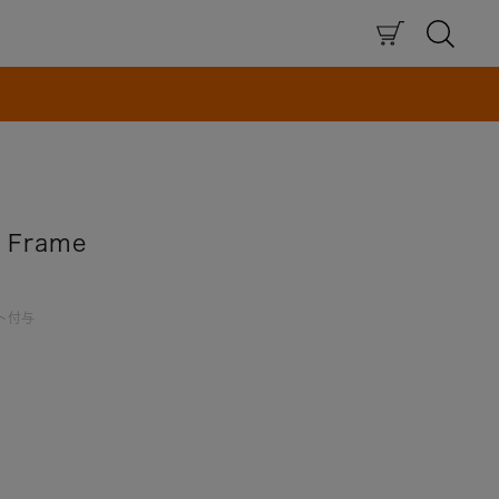
×
 Frame
ト付与