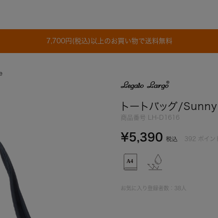
7,700円(税込)以上のお買い物で送料無料
e
トートバッグ/Sunny
商品番号
LH-D1616
¥
5,390
392
ポイン
税込
お気に入り登録者数：
38
人