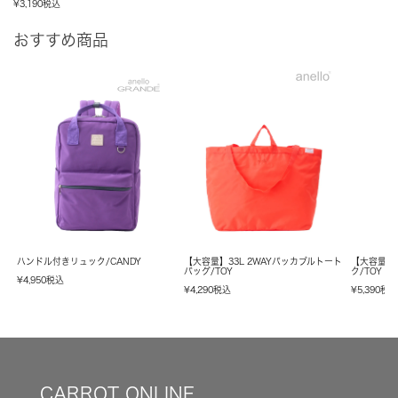
¥
3,190
税込
おすすめ商品
ハンドル付きリュック/CANDY
【大容量】33L 2WAYパッカブルトート
【大容量】
バッグ/TOY
ク/TOY
¥
4,950
税込
¥
4,290
税込
¥
5,390
税
CARROT ONLINE