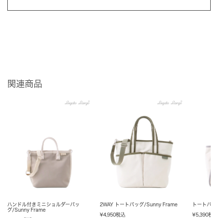
関連商品
ハンドル付きミニショルダーバッ
2WAY トートバッグ/Sunny Frame
トートバッグ/
グ/Sunny Frame
¥
4,950
税込
¥
5,390
税