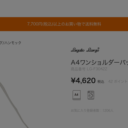
7,700円(税込)以上のお買い物で送料無料
グ/ハンモック
A4ワンショルダーバ
商品番号
LG-F3042Z
¥
4,620
42
ポイント
税込
お気に入り登録者数：
1206
人