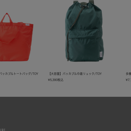
Yパッカブルトートバッグ/TOY
【大容量】パッカブル巾着リュック/TOY
多機
¥
5,390
税込
¥
7,
無料