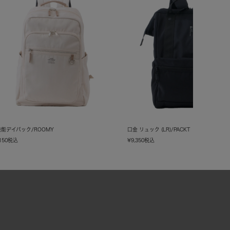
能デイパック/ROOMY
口金 リュック (LR)/PACKT
150
税込
¥
9,350
税込