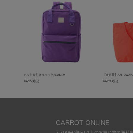
ハンドル付きリュック/CANDY
【大容量】33L 2WA
¥
4,950
税込
¥
4,290
税込
CARROT ONLINE
7,700円(税込)以上のお買い物で送料