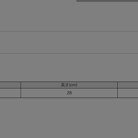
オレンジ（OR）
在庫なし
高さ(cm)
28