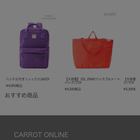
ハンドル付きリュック/CANDY
【大容量】33L 2WAYパッカブルトート
【大容量】
バッグ/TOY
ク/TOY
¥
4,950
税込
¥
4,290
税込
¥
5,390
税
おすすめ商品
CARROT ONLINE