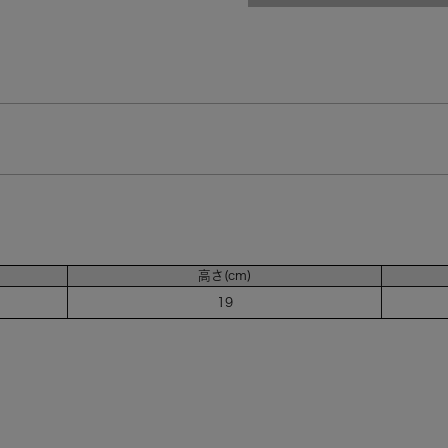
ミントグリーン（M
アイボリー（IV）
高さ(cm)
19