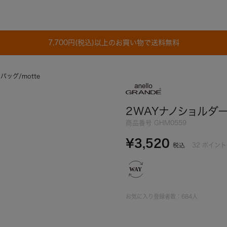
7,700円(税込)以上のお買い物で送料無料
バッグ/motte
2WAYナノショルダー
商品番号
GHM0559
¥
3,520
32
ポイント
税込
お気に入り登録者数：
684
人