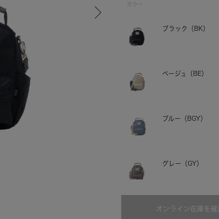
カラー
ブラック（BK）
ベージュ（BE）
ブルー（BGY）
ベージュ
グレー（GY）
オンライン在庫を確
ピンク（PI）