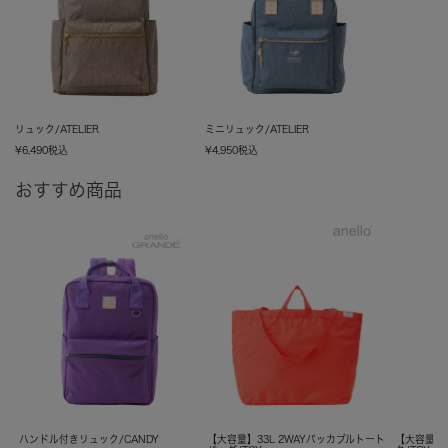
リュック/ATELIER
ミニリュック/ATELIER
¥
6,490
税込
¥
4,950
税込
おすすめ商品
ハンドル付きリュック/CANDY
【大容量】33L 2WAYパッカブルトート
【大容量】