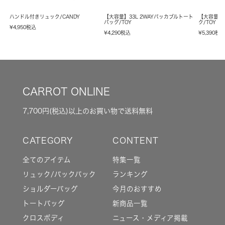
ハンドル付きリュック/CANDY
【大容量】33L 2WAYパッカブルトート
【大容量】
バッグ/TOY
ク/TOY
¥
4,950
税込
¥
4,290
税込
¥
5,390
税
CARROT ONLINE
7,700円(税込)以上のお買い物で送料無料
全てのアイテム
特集一覧
リュック/バックパック
ランキング
ショルダーバッグ
今月のおすすめ
トートバッグ
新商品一覧
クロスボディ
ニュース・メディア掲載