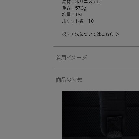
素材：ポリエステル
重さ：570g
容量：18L
ポケット数：10
採寸方法についてはこちら ＞
着用イメージ
商品の特徴