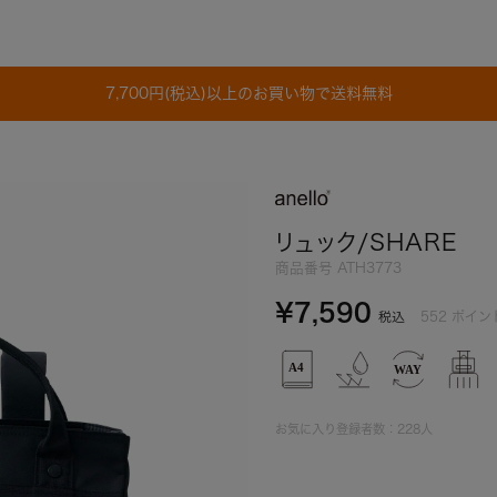
7,700円(税込)以上のお買い物で送料無料
リュック/SHARE
商品番号
ATH3773
¥
7,590
552
ポイン
税込
お気に入り登録者数：
228
人