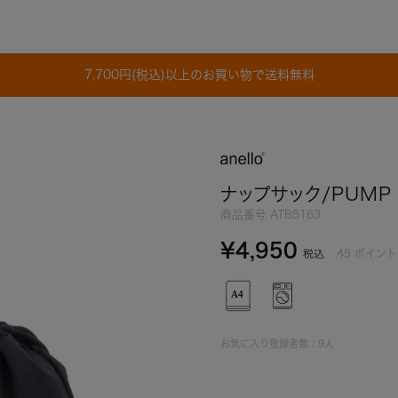
7,700円(税込)以上のお買い物で送料無料
ナップサック/PUMP
商品番号
ATB5163
¥
4,950
45
ポイント
税込
お気に入り登録者数：
9
人