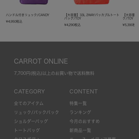
ハンドル付きリュック/CANDY
【大容量】33L 2WAYパッカブルトート
【大容量】
バッグ/TOY
ク/TOY
¥
4,950
税込
¥
4,290
税込
¥
5,390
税
CARROT ONLINE
7,700円(税込)以上のお買い物で送料無料
全てのアイテム
特集一覧
リュック/バックパック
ランキング
ショルダーバッグ
今月のおすすめ
トートバッグ
新商品一覧