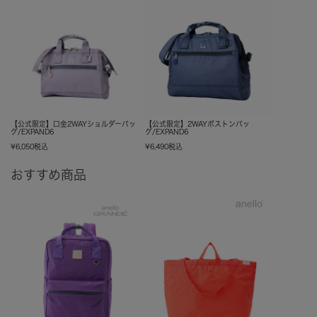
【公式限定】口金2WAYショルダーバッ
【公式限定】2WAYボストンバッ
グ/EXPAND6
グ/EXPAND6
¥
6,050
税込
¥
6,490
税込
おすすめ商品