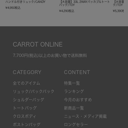
ハンドル付きリュック/CANDY
【大容量】33L 2WAYパッカブルトート
【大容量】
バッグ/TOY
ク/TOY
¥
4,950
税込
¥
4,290
税込
¥
5,390
税
CARROT ONLINE
7,700円(税込)以上のお買い物で送料無料
全てのアイテム
特集一覧
リュック/バックパック
ランキング
ショルダーバッグ
今月のおすすめ
トートバッグ
新商品一覧
クロスボディ
ニュース・メディア掲載
ボストンバッグ
ロングセラー