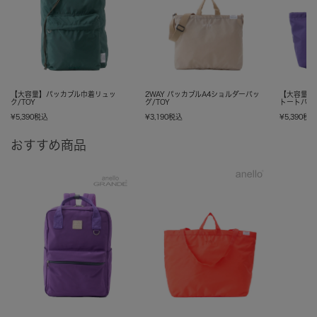
【大容量】パッカブル巾着リュッ
2WAY パッカブルA4ショルダーバッ
【大容量】5
ク/TOY
グ/TOY
トートバッグ
¥
5,390
税込
¥
3,190
税込
¥
5,390
税
おすすめ商品