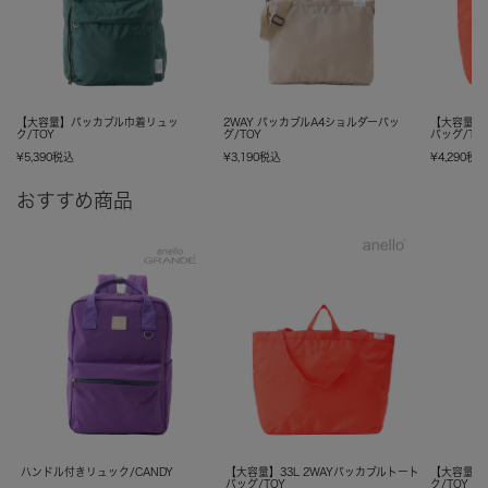
【大容量】パッカブル巾着リュッ
2WAY パッカブルA4ショルダーバッ
【大容量】3
ク/TOY
グ/TOY
バッグ/TO
¥
5,390
税込
¥
3,190
税込
¥
4,290
税
おすすめ商品
ハンドル付きリュック/CANDY
【大容量】33L 2WAYパッカブルトート
【大容量】
バッグ/TOY
ク/TOY