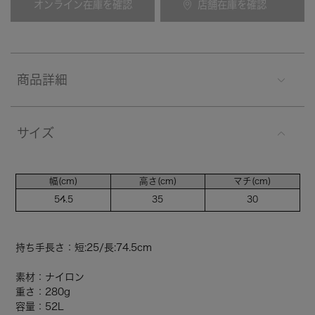
オンライン在庫を確認
店舗在庫を確認
商品詳細
サイズ
幅(cm)
高さ(cm)
マチ(cm)
54.5
35
30
持ち手長さ：短:25/長:74.5cm
素材：ナイロン
重さ：280g
容量：52L