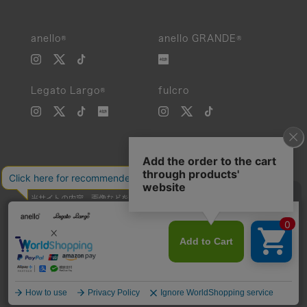
anello®
anello GRANDE®
Legato Largo®
fulcro
当サイトの内容、画像などを無断で複製、転載、第三者への譲渡などを
行うことを固く禁止いたします。
Unauthorized reproduction, duplication, or redistribution of any
images or content from this website is strictly prohibited.
©Carrotcompany Co.,Ltd 2016 All Rights reserved.