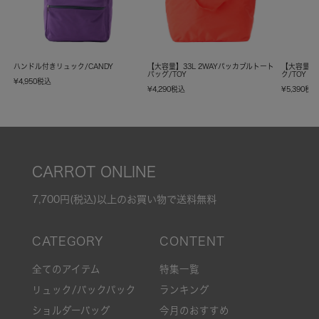
ハンドル付きリュック/CANDY
【大容量】33L 2WAYパッカブルトート
【大容量】
バッグ/TOY
ク/TOY
¥
4,950
税込
¥
4,290
税込
¥
5,390
税
CARROT ONLINE
7,700円(税込)以上のお買い物で送料無料
全てのアイテム
特集一覧
リュック/バックパック
ランキング
ショルダーバッグ
今月のおすすめ