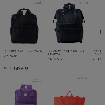
【公式限定】3WAYリュック/Cliente
【公式限定/大容量】口金リュック
【公式限定
(L)/Cliente
ュック/Clie
¥
12,100
税込
¥
13,200
税込
¥
15,400
税
おすすめ商品