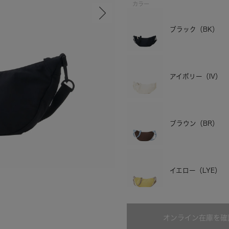
カラー
ブラック（BK）
アイボリー（IV）
ブラウン（BR）
ブラウン
イエロー（LYE）
オンライン在庫を確
ピンク（PI）