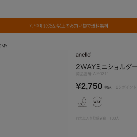
7,700円(税込)以上のお買い物で送料無料
OMY
2WAYミニショルダー
商品番号
AIY0211
¥
2,750
25
ポイント
税込
お気に入り登録者数：
133
人