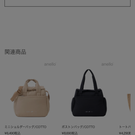
関連商品
ミニショルダーバッグ/COTTO
ボストンバッグ/COTTO
トートバッグ
¥
6,490
税込
¥
8,690
税込
¥
4,290
税