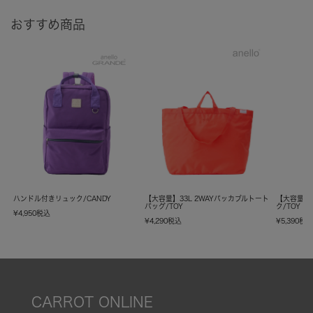
おすすめ商品
ハンドル付きリュック/CANDY
【大容量】33L 2WAYパッカブルトート
【大容量】
バッグ/TOY
ク/TOY
¥
4,950
税込
¥
4,290
税込
¥
5,390
税
CARROT ONLINE