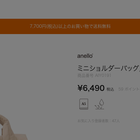
7,700円(税込)以上のお買い物で送料無料
ミニショルダーバッグ
商品番号
AIY0191
¥
6,490
59
ポイント
税込
お気に入り登録者数：
47
人