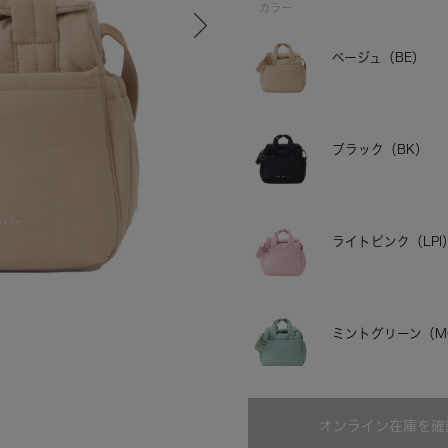
カラー
ベージュ（BE）
ブラック（BK）
ライトピンク（LPI
ブラック
ミントグリーン（M
オンライン在庫を確
ネイビー（NV）