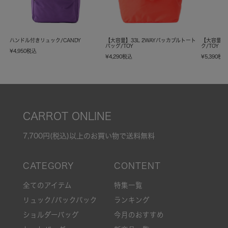
ハンドル付きリュック/CANDY
【大容量】33L 2WAYパッカブルトート
【大容量】
バッグ/TOY
ク/TOY
¥
4,950
税込
¥
4,290
税込
¥
5,390
税
CARROT ONLINE
7,700円(税込)以上のお買い物で送料無料
全てのアイテム
特集一覧
リュック/バックパック
ランキング
ショルダーバッグ
今月のおすすめ