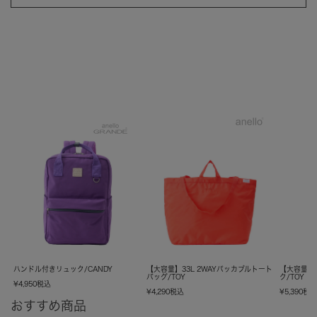
ハンドル付きリュック/CANDY
【大容量】33L 2WAYパッカブルトート
【大容量】
バッグ/TOY
ク/TOY
¥
4,950
税込
¥
4,290
税込
¥
5,390
税
おすすめ商品