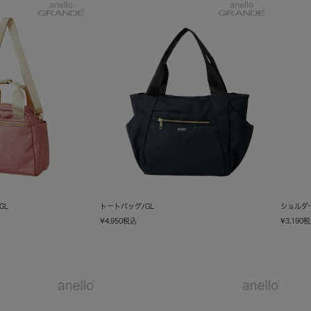
GL
トートバッグ/GL
ショルダ
¥
4,950
税込
¥
3,190
税