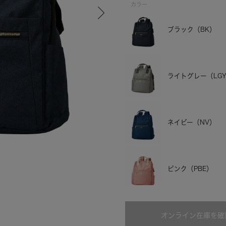
カラー
ブラック（BK）
ライトグレー（LG
ネイビー（NV）
ライトグレー
ピンク（PBE）
オンライン在庫を確
ブルー（DBL）