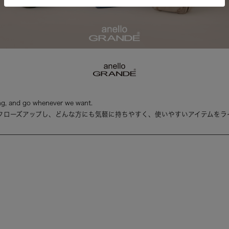
g, and go whenever we want.
クローズアップし、どんな方にも気軽に持ちやすく、使いやすいアイテムをラ