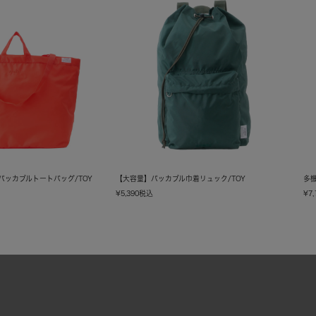
Yパッカブルトートバッグ/TOY
【大容量】パッカブル巾着リュック/TOY
多機
¥
5,390
税込
¥
7,