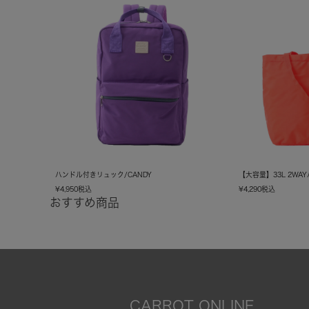
ハンドル付きリュック/CANDY
【大容量】33L 2WA
¥
4,950
税込
¥
4,290
税込
おすすめ商品
CARROT ONLINE