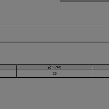
アイボリー（IV）
在庫なし
高さ(cm)
36