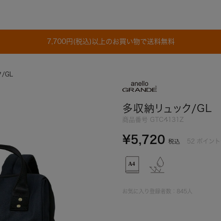
7,700円(税込)以上のお買い物で送料無料
/GL
多収納リュック/GL
商品番号
GTC4131Z
¥
5,720
52
ポイント
税込
お気に入り登録者数：
845
人