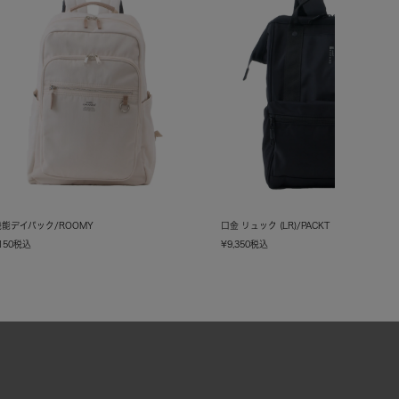
能デイパック/ROOMY
口金 リュック (LR)/PACKT
150
税込
¥
9,350
税込