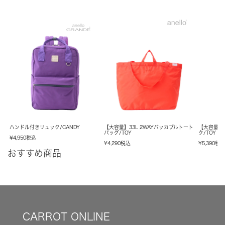
ハンドル付きリュック/CANDY
【大容量】33L 2WAYパッカブルトート
【大容量】
バッグ/TOY
ク/TOY
¥
4,950
税込
¥
4,290
税込
¥
5,390
税
おすすめ商品
CARROT ONLINE