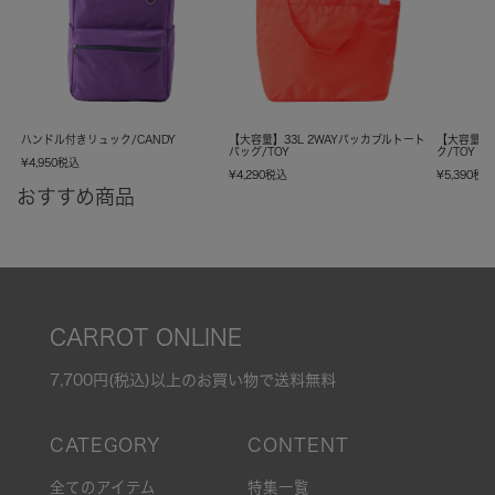
ハンドル付きリュック/CANDY
【大容量】33L 2WAYパッカブルトート
【大容量】
バッグ/TOY
ク/TOY
¥
4,950
税込
¥
4,290
税込
¥
5,390
税
おすすめ商品
CARROT ONLINE
7,700円(税込)以上のお買い物で送料無料
全てのアイテム
特集一覧