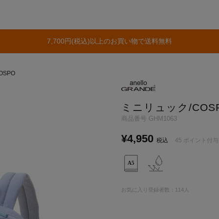
7,700円(税込)以上のお買い物で送料無料
OSPO
ミニリュック/COS
商品番号
GHM1063
¥
4,950
税込
45
ポイント付与
お気に入り登録者数：
114
人