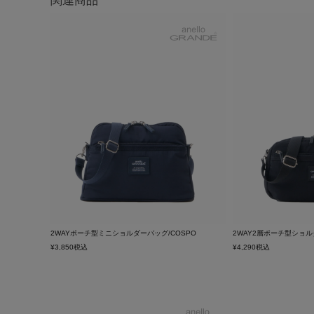
関連商品
2WAYポーチ型ミニショルダーバッグ/COSPO
2WAY2層ポーチ型ショル
¥
3,850
税込
¥
4,290
税込