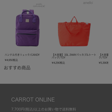
ハンドル付きリュック/CANDY
【大容量】33L 2WAYパッカブルトート
【大容量】
バッグ/TOY
ク/TOY
¥
4,950
税込
¥
4,290
税込
¥
5,390
税
おすすめ商品
CARROT ONLINE
7,700円(税込)以上のお買い物で送料無料