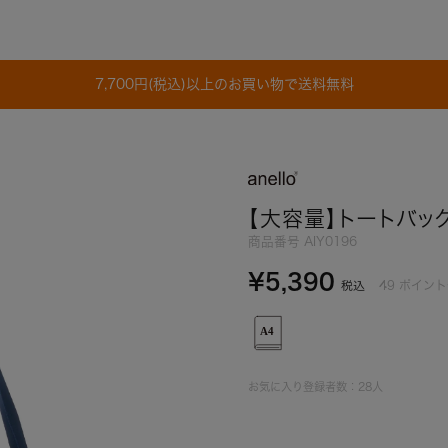
7,700円(税込)以上のお買い物で送料無料
【大容量】トートバッグ
商品番号
AIY0196
¥
5,390
49
ポイント
税込
お気に入り登録者数：
28
人