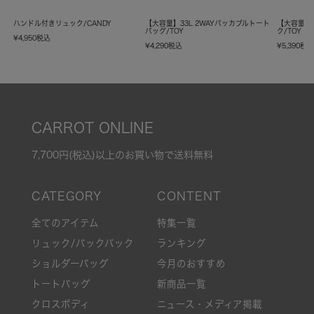
ハンドル付きリュック/CANDY
【大容量】33L 2WAYパッカブルトート
【大容量】
バッグ/TOY
ク/TOY
¥
4,950
税込
¥
4,290
税込
¥
5,390
税
CARROT ONLINE
7,700円(税込)以上のお買い物で送料無料
全てのアイテム
特集一覧
リュック/バックパック
ランキング
ショルダーバッグ
今月のおすすめ
トートバッグ
新商品一覧
クロスボディ
ニュース・メディア掲載