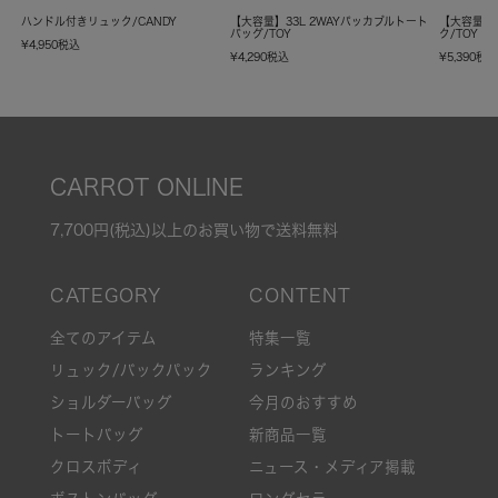
ハンドル付きリュック/CANDY
【大容量】33L 2WAYパッカブルトート
【大容量】
バッグ/TOY
ク/TOY
¥
4,950
税込
¥
4,290
税込
¥
5,390
税
CARROT ONLINE
7,700円(税込)以上のお買い物で送料無料
全てのアイテム
特集一覧
リュック/バックパック
ランキング
ショルダーバッグ
今月のおすすめ
トートバッグ
新商品一覧
クロスボディ
ニュース・メディア掲載