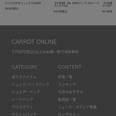
ハンドル付きリュック/CANDY
【大容量】33L 2WAYパッカブルトート
【大容量】
バッグ/TOY
ク/TOY
¥
4,950
税込
¥
4,290
税込
¥
5,390
税
CARROT ONLINE
7,700円(税込)以上のお買い物で送料無料
全てのアイテム
特集一覧
リュック/バックパック
ランキング
ショルダーバッグ
今月のおすすめ
トートバッグ
新商品一覧
クロスボディ
ニュース・メディア掲載
ボストンバッグ
ロングセラー