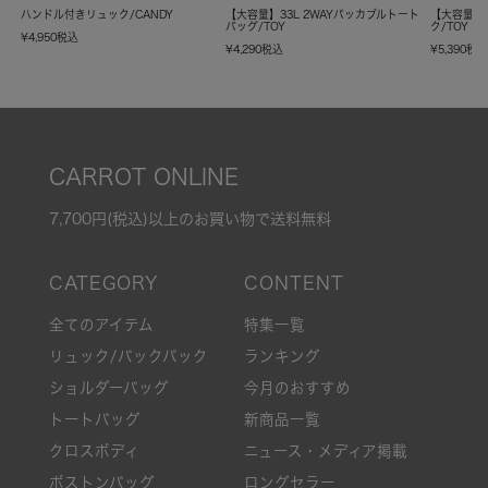
ハンドル付きリュック/CANDY
【大容量】33L 2WAYパッカブルトート
【大容量】
バッグ/TOY
ク/TOY
¥
4,950
税込
¥
4,290
税込
¥
5,390
税
CARROT ONLINE
7,700円(税込)以上のお買い物で送料無料
全てのアイテム
特集一覧
リュック/バックパック
ランキング
ショルダーバッグ
今月のおすすめ
トートバッグ
新商品一覧
クロスボディ
ニュース・メディア掲載
ボストンバッグ
ロングセラー