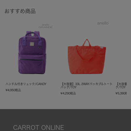
おすすめ商品
ハンドル付きリュック/CANDY
【大容量】33L 2WAYパッカブルトート
【大容量】
バッグ/TOY
ク/TOY
¥
4,950
税込
¥
4,290
税込
¥
5,390
税
CARROT ONLINE