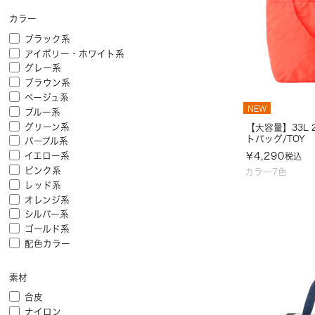
カラー
ブラック系
アイボリー・ホワイト系
グレー系
ブラウン系
ベージュ系
NEW
ブルー系
グリーン系
【大容量】33L
トバッグ/TOY
パープル系
¥
4,290
イエロー系
税込
ピンク系
カラー7色
レッド系
オレンジ系
シルバー系
ゴールド系
配色カラー
素材
合皮
ナイロン