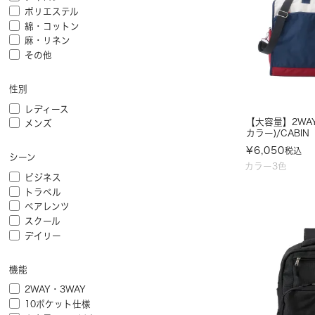
ポリエステル
綿・コットン
麻・リネン
その他
性別
レディース
【大容量】2WA
メンズ
カラー)/CABIN
¥
6,050
税込
シーン
カラー3色
ビジネス
トラベル
ペアレンツ
スクール
デイリー
機能
2WAY・3WAY
10ポケット仕様