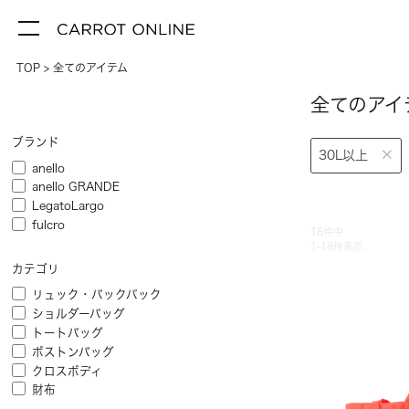
TOP
全てのアイテム
全てのアイ
ブランド
30L以上
anello
anello GRANDE
LegatoLargo
fulcro
18
件中
1
-
18
件表示
カテゴリ
リュック・バックパック
ショルダーバッグ
トートバッグ
ボストンバッグ
クロスボディ
財布