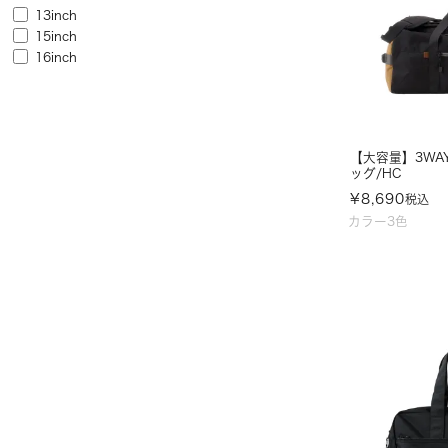
13inch
15inch
16inch
【大容量】3WA
ッグ/HC
¥
8,690
税込
カラー3色