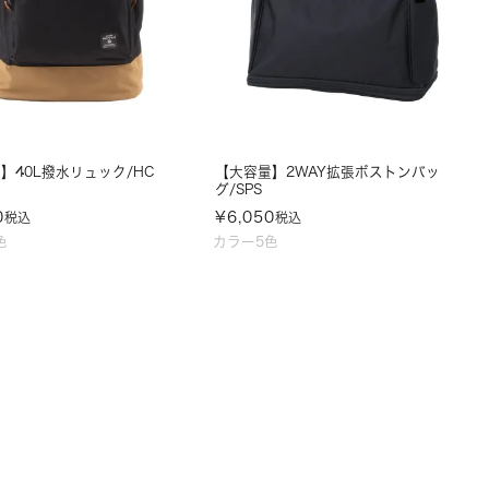
】40L撥水リュック/HC
【大容量】2WAY拡張ボストンバッ
グ/SPS
0
¥
6,050
税込
税込
色
カラー5色