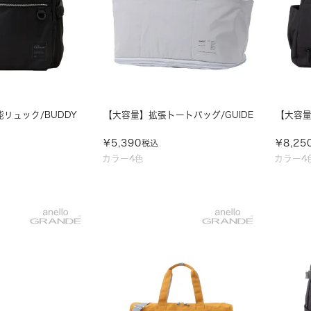
リュック/BUDDY
【大容量】拡張トートバッグ/GUIDE
【大容量】
¥
5,390
¥
8,25
税込
カラー4色
カラー4