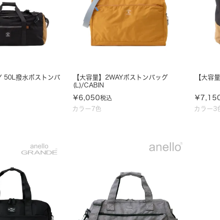
Y 50L撥水ボストンバ
【大容量】2WAYボストンバッグ
【大容量
(L)/CABIN
¥
6,050
¥
7,15
税込
カラー7色
カラー3