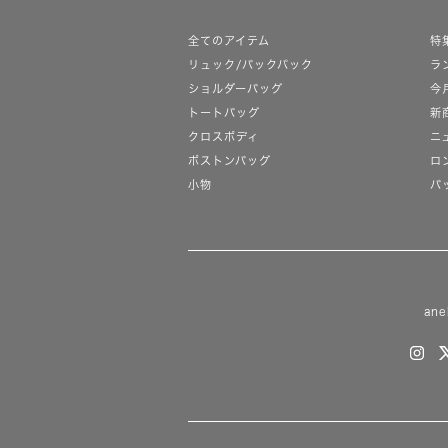
全てのアイテム
特
リュック/バックパック
ラ
ショルダーバッグ
今
トートバッグ
新
クロスボディ
ニ
ボストンバッグ
ロ
小物
バ
ane