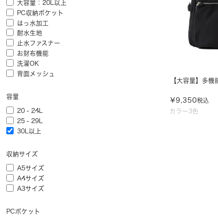
大容量：20L以上
PC収納ポケット
はっ水加工
耐水生地
止水ファスナー
お財布機能
洗濯OK
背面メッシュ
【大容量】多機能
容量
¥
9,350
税込
20 - 24L
カラー3色
25 - 29L
30L以上
収納サイズ
A5サイズ
A4サイズ
A3サイズ
PCポケット