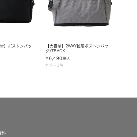
大容量】ボストンバッ
【大容量】2WAY拡張ボストンバッ
グ/TRACK
¥
6,490
税込
カラー3色
無料