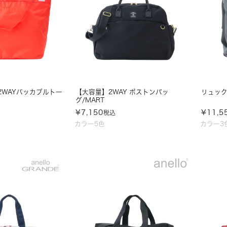
 2WAYパッカブルトー
【大容量】2WAY ボストンバッ
リュック 
グ/MART
¥
7,150
¥
11,5
税込
カラー5色
カラー3