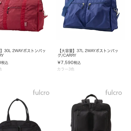
】30L 2WAYボストンバッ
【大容量】37L 2WAYボストンバッ
RY
グ/CARRY
0
¥
7,590
税込
税込
色
カラー3色