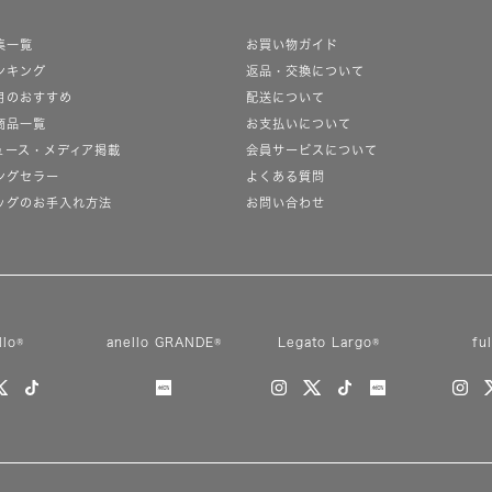
集一覧
お買い物ガイド
ンキング
返品・交換について
月のおすすめ
配送について
商品一覧
お支払いについて
絞り込み
ュース・メディア掲載
会員サービスについて
ングセラー
よくある質問
ッグのお手入れ方法
お問い合わせ
新着
SALE
カテゴリ
llo®
anello GRANDE®
Legato Largo®
fu
カラー
素材