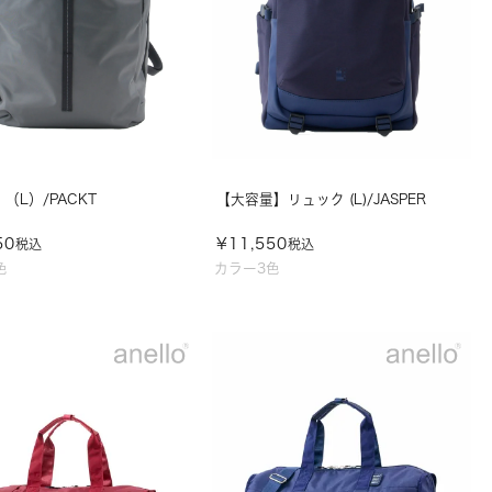
（L）/PACKT
【大容量】リュック (L)/JASPER
50
¥
11,550
税込
税込
色
カラー3色