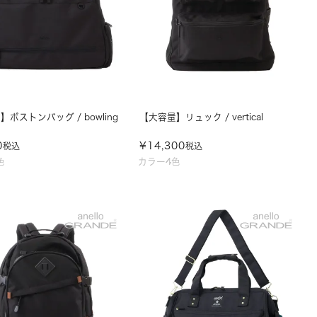
ボストンバッグ / bowling
【大容量】リュック / vertical
0
¥
14,300
税込
税込
色
カラー4色