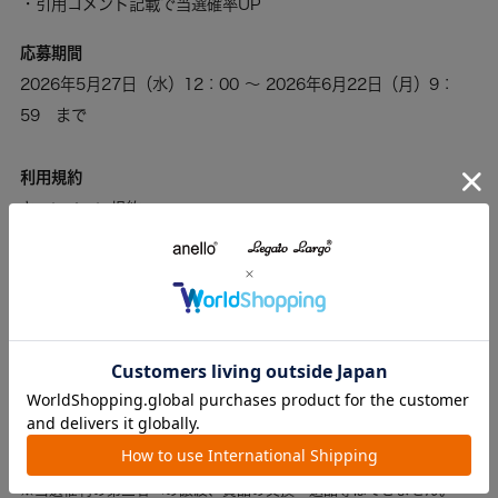
・引用コメント記載で当選確率UP
応募期間
2026年5月27日（水）12：00 ～ 2026年6月22日（月）9：
59 まで
利用規約
キャンペーン規約
株式会社キャロットカンパニー（以下、「キャロットカンパニ
ー」）が運営するキャンペーン「need bags? キャンペーン」
（以下、「本キャンペーン」）につきまして、下記詳細をご覧頂
き、同意のうえご応募ください。
賞品
anello® お出かけセット 30名様
※当選権利の第三者への譲渡、賞品の交換・返品等はできません。