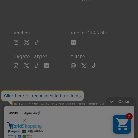
絞り込み
anello®
anello GRANDE®
新着
Legato Largo®
fulcro
SALE
カテゴリ
カラー
当サイトの内容、画像などを無断で複製、転載、第三者への譲渡などを
素材
行うことを固く禁止いたします。
Unauthorized reproduction, duplication, or redistribution of any
性別
images or content from this website is strictly prohibited.