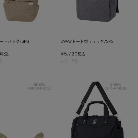
トートバッグ/SPS
2WAYトート型リュック/SPS
0
¥
5,720
税込
税込
色
カラー3色