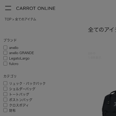
TOP
全てのアイテム
全てのアイ
ブランド
anello
anello GRANDE
8
件中
1
-
8
件表示
LegatoLargo
fulcro
カテゴリ
リュック・バックパック
ショルダーバッグ
トートバッグ
ボストンバッグ
クロスボディ
財布