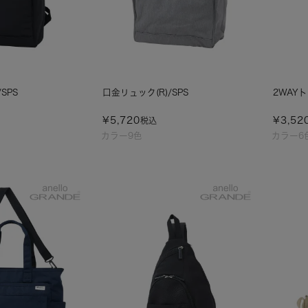
SPS
口金リュック(R)/SPS
2WAY
¥
5,720
¥
3,52
税込
カラー9色
カラー6