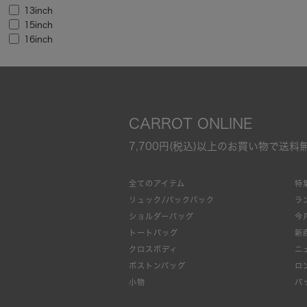
13inch
15inch
16inch
CARROT ONLINE
7,700円(税込)以上のお買い物で送料
全てのアイテム
特
リュック/バックパック
ラ
ショルダーバッグ
今
トートバッグ
新
クロスボディ
ニ
ボストンバッグ
ロ
小物
バ