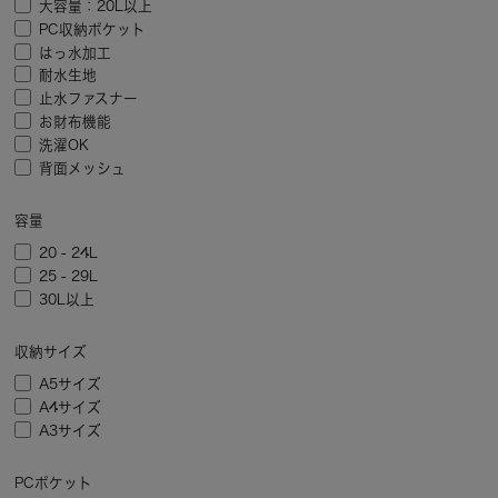
大容量：20L以上
PC収納ポケット
はっ水加工
耐水生地
止水ファスナー
お財布機能
洗濯OK
背面メッシュ
容量
20 - 24L
25 - 29L
30L以上
収納サイズ
A5サイズ
A4サイズ
A3サイズ
PCポケット