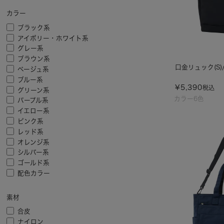
カラー
ブラック系
アイボリー・ホワイト系
グレー系
ブラウン系
口金リュック(S)/
ベージュ系
ブルー系
¥
5,390
税込
グリーン系
カラー6色
パープル系
イエロー系
ピンク系
レッド系
オレンジ系
シルバー系
ゴールド系
配色カラー
素材
合皮
ナイロン