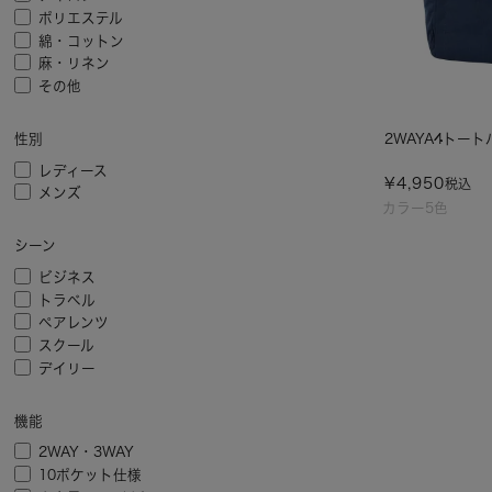
ポリエステル
綿・コットン
麻・リネン
その他
2WAYA4トート
性別
レディース
¥
4,950
税込
メンズ
カラー5色
シーン
ビジネス
トラベル
ペアレンツ
スクール
デイリー
機能
2WAY・3WAY
10ポケット仕様