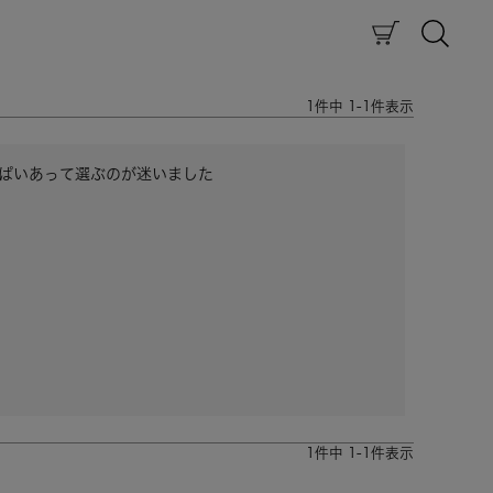
1
件中
1
-
1
件表示
ぱいあって選ぶのが迷いました
1
件中
1
-
1
件表示