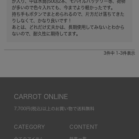
が入り、中は水筒(500)2本、モバイルバッテリー等、荷物
が多いので色々入れても、今までより軽かったです。

持ち手もボタンでまとめられるので、片方だけ落ちてきた
りしなくて、かなり良いです！

あとは、どれだけ丈夫かは、長期使用してみないとわから
ないので、耐久性に期待してます。
3
件中
1
-
3
件表示
CARROT ONLINE
7,700円(税込)以上のお買い物で送料無料
全てのアイテム
特集一覧