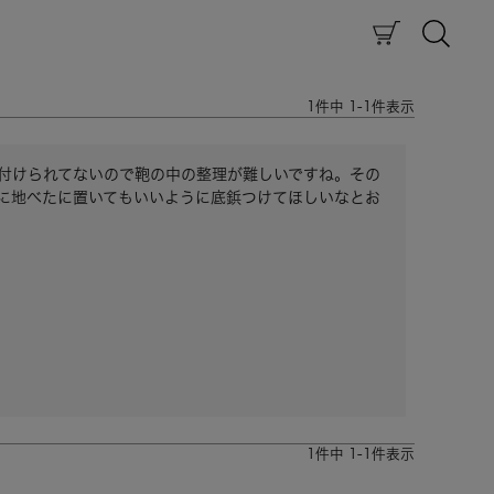
1
件中
1
-
1
件表示
付けられてないので鞄の中の整理が難しいですね。その
に地べたに置いてもいいように底鋲つけてほしいなとお
1
件中
1
-
1
件表示