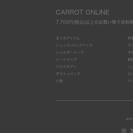
CARROT ONLINE
7,700円(税込)以上のお買い物で送料
全てのアイテム
特
リュック/バックパック
ラ
ショルダーバッグ
今
トートバッグ
新
クロスボディ
ニ
ボストンバッグ
ロ
小物
バ
ane