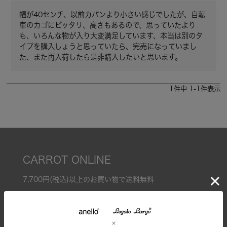
幅が40センチ、以前カバンより小さい感じでしたが、自転
車のカゴにピッタリ、高さもあるので、思っていたより
も、いろんな物が入り大変満足しています、本当は別のタ
イプを購入しょうと思っていたら、完売になっていまし
た、また再入荷したら是非購入したいと思います。
1
件中
1
-
1
件表示
CARROT ONLINE
7,700円(税込)以上のお買い物で送料無料