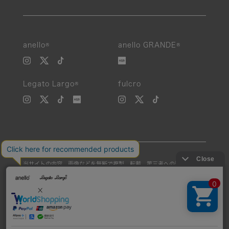
anello®
anello GRANDE®
Legato Largo®
fulcro
当サイトの内容、画像などを無断で複製、転載、第三者への譲渡などを
行うことを固く禁止いたします。
Unauthorized reproduction, duplication, or redistribution of any
images or content from this website is strictly prohibited.
©Carrotcompany Co.,Ltd 2016 All Rights reserved.