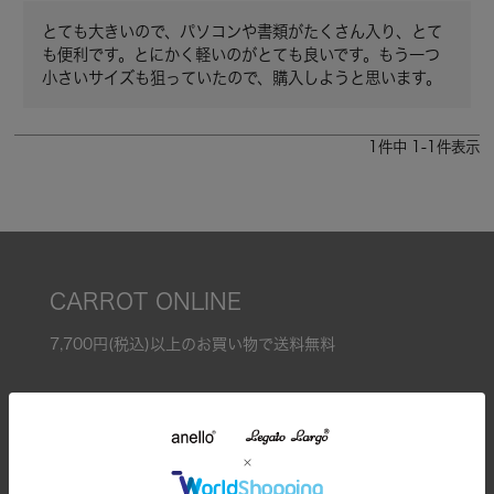
とても大きいので、パソコンや書類がたくさん入り、とて
も便利です。とにかく軽いのがとても良いです。もう一つ
小さいサイズも狙っていたので、購入しようと思います。
1
件中
1
-
1
件表示
CARROT ONLINE
7,700円(税込)以上のお買い物で送料無料
全てのアイテム
特集一覧
リュック/バックパック
ランキング