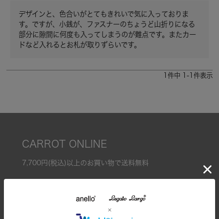
デザインと、色合いがとてもきれいで気に入っておりま
す。ですが、小銭が、ファスナーのちょうど山折りになる
部分に隙間に何度も入ってしまうのが難点です。またカー
ドなど入れるとお札が取りずらいです。
1
件中
1
-
1
件表示
CARROT ONLINE
7,700円(税込)以上のお買い物で送料無料
全てのアイテム
特集一覧