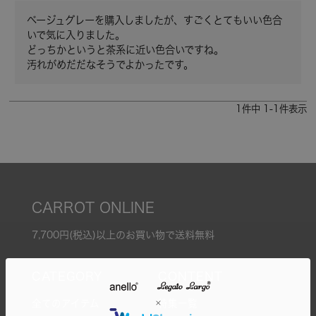
ベージュグレーを購入しましたが、すごくとてもいい色合
いで気に入りました。

どっちかというと茶系に近い色合いですね。

汚れがめだだなそうでよかったです。
1
件中
1
-
1
件表示
CARROT ONLINE
7,700円(税込)以上のお買い物で送料無料
全てのアイテム
特集一覧